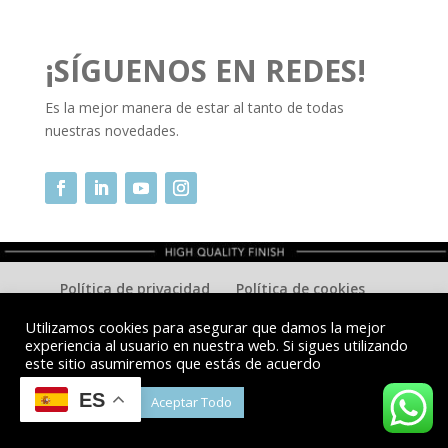
¡SÍGUENOS EN REDES!
Es la mejor manera de estar al tanto de todas
nuestras novedades.
Política de privacidad
Política de cookies
Contacto
Utilizamos cookies para asegurar que damos la mejor
experiencia al usuario en nuestra web. Si sigues utilizando
este sitio asumiremos que estás de acuerdo
Copyright © Juracor 2022. Todos los derechos
ES
Cookie Settings
Aceptar Todo
reservados.